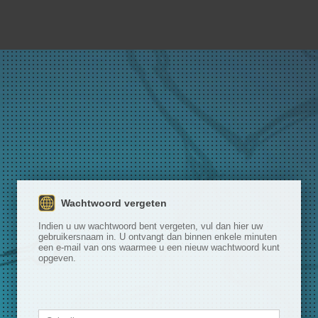
Wachtwoord vergeten
Indien u uw wachtwoord bent vergeten, vul dan hier uw
gebruikersnaam in. U ontvangt dan binnen enkele minuten
een e-mail van ons waarmee u een nieuw wachtwoord kunt
opgeven.